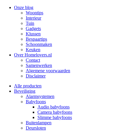
Onze blog
Woontips
Interieur
Tuin
Gadgets
Klussen
Bespaartips
Schoonmaken
Keuken
Over Homelovers.nl
Contact
Samenwerken
Algemene voorwaarden
Disclaimer
Alle producten
Beveiliging
Alarmsystemen
Babyfoons
Audio babyfoons
Camera babyfoons
Slimme babyfoons
Buitenlampen
Deursloten