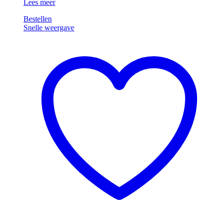
Venta
Lees meer
LW45
Bestellen
Comfort
Snelle weergave
Plus
Zwart