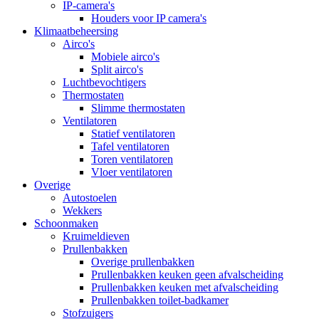
IP-camera's
Houders voor IP camera's
Klimaatbeheersing
Airco's
Mobiele airco's
Split airco's
Luchtbevochtigers
Thermostaten
Slimme thermostaten
Ventilatoren
Statief ventilatoren
Tafel ventilatoren
Toren ventilatoren
Vloer ventilatoren
Overige
Autostoelen
Wekkers
Schoonmaken
Kruimeldieven
Prullenbakken
Overige prullenbakken
Prullenbakken keuken geen afvalscheiding
Prullenbakken keuken met afvalscheiding
Prullenbakken toilet-badkamer
Stofzuigers