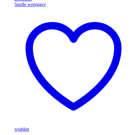
Snelle weergave
Big
White
wishlist