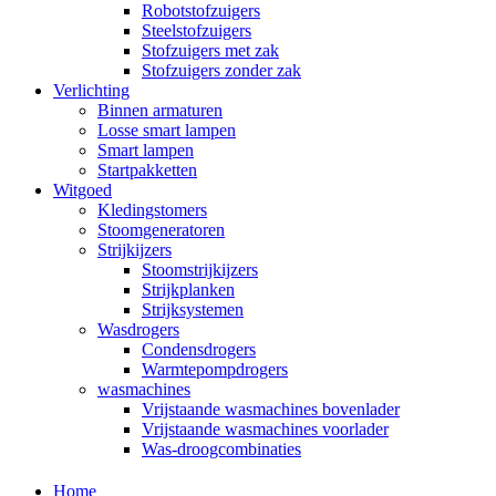
Robotstofzuigers
Steelstofzuigers
Stofzuigers met zak
Stofzuigers zonder zak
Verlichting
Binnen armaturen
Losse smart lampen
Smart lampen
Startpakketten
Witgoed
Kledingstomers
Stoomgeneratoren
Strijkijzers
Stoomstrijkijzers
Strijkplanken
Strijksystemen
Wasdrogers
Condensdrogers
Warmtepompdrogers
wasmachines
Vrijstaande wasmachines bovenlader
Vrijstaande wasmachines voorlader
Was-droogcombinaties
Home