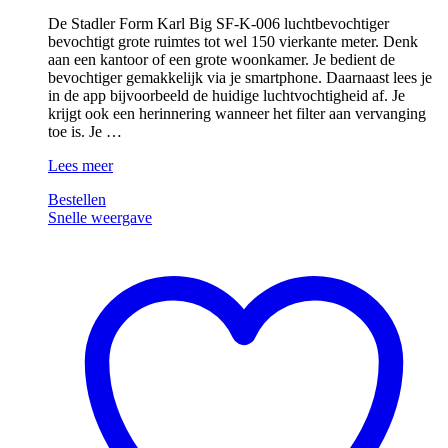
De Stadler Form Karl Big SF-K-006 luchtbevochtiger
bevochtigt grote ruimtes tot wel 150 vierkante meter. Denk
aan een kantoor of een grote woonkamer. Je bedient de
bevochtiger gemakkelijk via je smartphone. Daarnaast lees je
in de app bijvoorbeeld de huidige luchtvochtigheid af. Je
krijgt ook een herinnering wanneer het filter aan vervanging
toe is. Je …
Stadler
Lees meer
Form
Bestellen
Karl
Snelle weergave
Big
SF-
K-
006