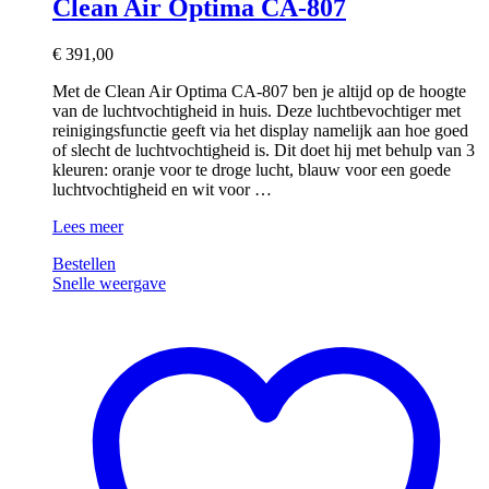
Clean Air Optima CA-807
€
391,00
Met de Clean Air Optima CA-807 ben je altijd op de hoogte
van de luchtvochtigheid in huis. Deze luchtbevochtiger met
reinigingsfunctie geeft via het display namelijk aan hoe goed
of slecht de luchtvochtigheid is. Dit doet hij met behulp van 3
kleuren: oranje voor te droge lucht, blauw voor een goede
luchtvochtigheid en wit voor …
Clean
Lees meer
Air
Bestellen
Optima
Snelle weergave
CA-
807