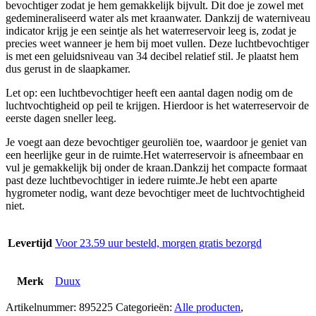
bevochtiger zodat je hem gemakkelijk bijvult. Dit doe je zowel met
gedemineraliseerd water als met kraanwater. Dankzij de waterniveau
indicator krijg je een seintje als het waterreservoir leeg is, zodat je
precies weet wanneer je hem bij moet vullen. Deze luchtbevochtiger
is met een geluidsniveau van 34 decibel relatief stil. Je plaatst hem
dus gerust in de slaapkamer.
Let op: een luchtbevochtiger heeft een aantal dagen nodig om de
luchtvochtigheid op peil te krijgen. Hierdoor is het waterreservoir de
eerste dagen sneller leeg.
Je voegt aan deze bevochtiger geuroliën toe, waardoor je geniet van
een heerlijke geur in de ruimte.Het waterreservoir is afneembaar en
vul je gemakkelijk bij onder de kraan.Dankzij het compacte formaat
past deze luchtbevochtiger in iedere ruimte.Je hebt een aparte
hygrometer nodig, want deze bevochtiger meet de luchtvochtigheid
niet.
Levertijd
Voor 23.59 uur besteld, morgen gratis bezorgd
Merk
Duux
Artikelnummer:
895225
Categorieën:
Alle producten
,