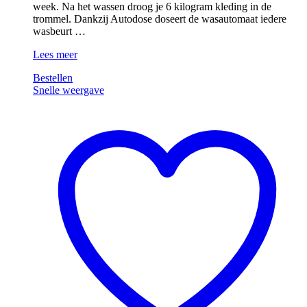
week. Na het wassen droog je 6 kilogram kleding in de
trommel. Dankzij Autodose doseert de wasautomaat iedere
wasbeurt …
Beko
Lees meer
B5DT510446W
Bestellen
AutoDose
Snelle weergave
–
10/6
kg