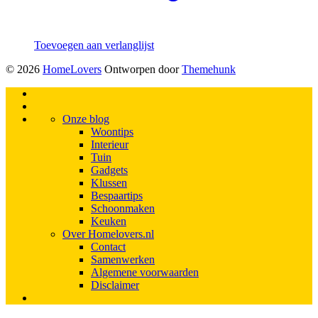
Toevoegen aan verlanglijst
© 2026
HomeLovers
Ontworpen door
Themehunk
Onze blog
Woontips
Interieur
Tuin
Gadgets
Klussen
Bespaartips
Schoonmaken
Keuken
Over Homelovers.nl
Contact
Samenwerken
Algemene voorwaarden
Disclaimer