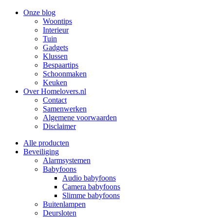
Onze blog
Woontips
Interieur
Tuin
Gadgets
Klussen
Bespaartips
Schoonmaken
Keuken
Over Homelovers.nl
Contact
Samenwerken
Algemene voorwaarden
Disclaimer
Alle producten
Beveiliging
Alarmsystemen
Babyfoons
Audio babyfoons
Camera babyfoons
Slimme babyfoons
Buitenlampen
Deursloten