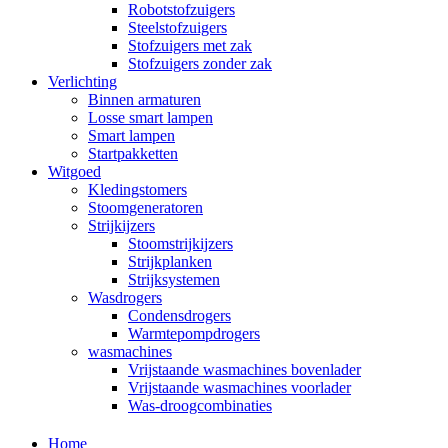
Robotstofzuigers
Steelstofzuigers
Stofzuigers met zak
Stofzuigers zonder zak
Verlichting
Binnen armaturen
Losse smart lampen
Smart lampen
Startpakketten
Witgoed
Kledingstomers
Stoomgeneratoren
Strijkijzers
Stoomstrijkijzers
Strijkplanken
Strijksystemen
Wasdrogers
Condensdrogers
Warmtepompdrogers
wasmachines
Vrijstaande wasmachines bovenlader
Vrijstaande wasmachines voorlader
Was-droogcombinaties
Home