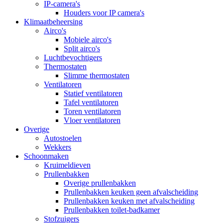
IP-camera's
Houders voor IP camera's
Klimaatbeheersing
Airco's
Mobiele airco's
Split airco's
Luchtbevochtigers
Thermostaten
Slimme thermostaten
Ventilatoren
Statief ventilatoren
Tafel ventilatoren
Toren ventilatoren
Vloer ventilatoren
Overige
Autostoelen
Wekkers
Schoonmaken
Kruimeldieven
Prullenbakken
Overige prullenbakken
Prullenbakken keuken geen afvalscheiding
Prullenbakken keuken met afvalscheiding
Prullenbakken toilet-badkamer
Stofzuigers