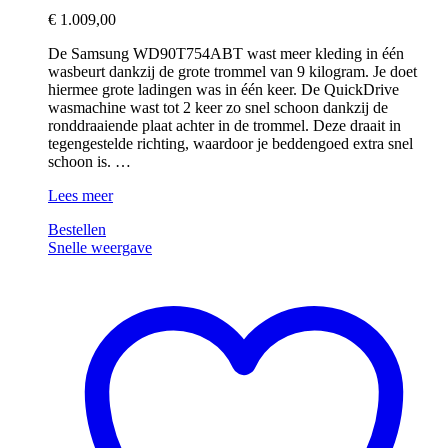
€
1.009,00
De Samsung WD90T754ABT wast meer kleding in één
wasbeurt dankzij de grote trommel van 9 kilogram. Je doet
hiermee grote ladingen was in één keer. De QuickDrive
wasmachine wast tot 2 keer zo snel schoon dankzij de
ronddraaiende plaat achter in de trommel. Deze draait in
tegengestelde richting, waardoor je beddengoed extra snel
schoon is. …
Samsung
Lees meer
WD90T754ABT
Bestellen
AddWash
Snelle weergave
–
9/6
kg