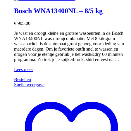
Bosch WNA13400NL – 8/5 kg
€
905,00
Je wast en droogt kleine en grotere wasbeurten in de Bosch
WNA13400NL was-droogcombinatie. Met 8 kilogram
wascapaciteit is de automaat groot genoeg voor kleding van
meerdere dagen. Om je favoriete outfit snel te wassen en
drogen voor je etentje gebruik je het wash&dry 60 minuten
programma. Zo trek je je spijkerbroek, shirt en vest na …
Bosch
Lees meer
WNA13400NL
Bestellen
–
Snelle weergave
8/5
kg