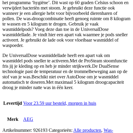
het programma ‘hygiëne’. Dit wast op 60 graden Celsius schoon en
verwijdert bacteriën met stoom. Je gebruikt deze functie ook
wanneer je een allergie hebt voor bijvoorbeeld dierenharen of
pollen. De was-droogcombinatie heeft genoeg ruimte om 8 kilogram
te wassen en 5 kilogram te drogen. Gebruik je vaak
wasmiddelpods? Voeg deze dan toe in de UniversalDose
wasmiddellade. Je vindt hier een apart vak waarmee je pods sneller
activeert. Je gebruikt de lade ook voor vloeibaar wasmiddel of
waspoeder.
De UniversalDose wasmiddellade heeft een apart vak om
wasmiddel pods sneller te activeren.Met de ProSteam stoomfunctie
fris jij je kleding op en heb je minder strijkwerk.De DualSense
technologie past de temperatuur en de trommelbeweging aan op de
stof van je was.Beschikt niet over AutoDose om je wasmiddel
automatisch te doseren.Met maximaal 5 kilogram droogcapaciteit
droog je minder natte was in één keer.
Levertijd
Voor 23.59 uur besteld, morgen in huis
Merk
AEG
Artikelnummer:
926193
Categorieën:
Alle producten
,
Was-