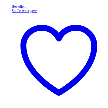
HTV8716XWST
Bestellen
SteamCure
Snelle weergave