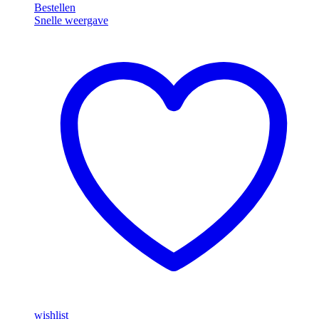
Bestellen
Optima
Snelle weergave
CA-
606B
wishlist