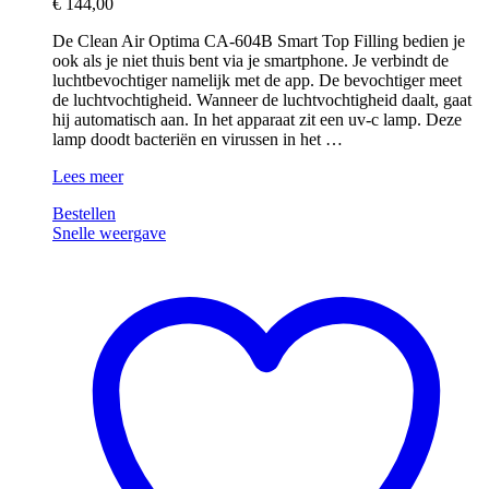
€
144,00
De Clean Air Optima CA-604B Smart Top Filling bedien je
ook als je niet thuis bent via je smartphone. Je verbindt de
luchtbevochtiger namelijk met de app. De bevochtiger meet
de luchtvochtigheid. Wanneer de luchtvochtigheid daalt, gaat
hij automatisch aan. In het apparaat zit een uv-c lamp. Deze
lamp doodt bacteriën en virussen in het …
Clean
Lees meer
Air
Bestellen
Optima
Snelle weergave
CA-
604B
Smart
Top
Filling