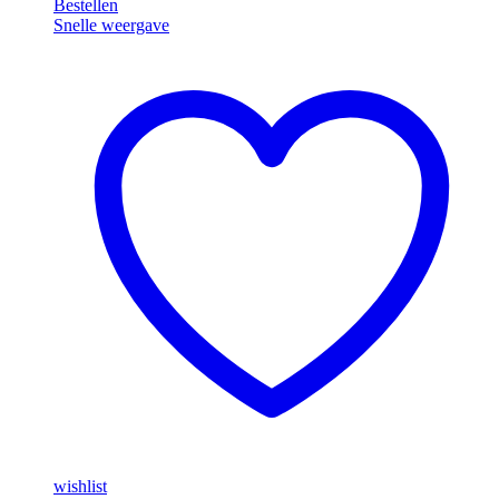
Bestellen
Desktop
Snelle weergave
Zwart
wishlist