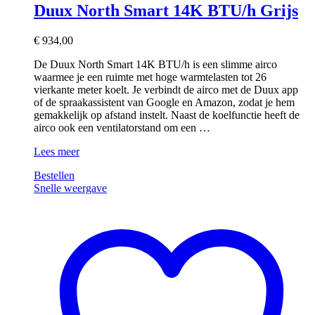
Duux North Smart 14K BTU/h Grijs
€
934,00
De Duux North Smart 14K BTU/h is een slimme airco
waarmee je een ruimte met hoge warmtelasten tot 26
vierkante meter koelt. Je verbindt de airco met de Duux app
of de spraakassistent van Google en Amazon, zodat je hem
gemakkelijk op afstand instelt. Naast de koelfunctie heeft de
airco ook een ventilatorstand om een …
Duux
Lees meer
North
Bestellen
Smart
Snelle weergave
14K
BTU/h
Grijs