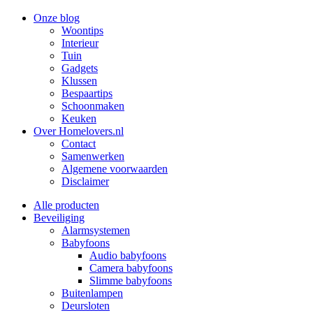
Onze blog
Woontips
Interieur
Tuin
Gadgets
Klussen
Bespaartips
Schoonmaken
Keuken
Over Homelovers.nl
Contact
Samenwerken
Algemene voorwaarden
Disclaimer
Alle producten
Beveiliging
Alarmsystemen
Babyfoons
Audio babyfoons
Camera babyfoons
Slimme babyfoons
Buitenlampen
Deursloten