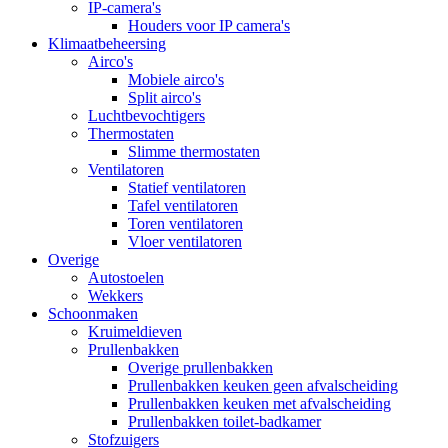
IP-camera's
Houders voor IP camera's
Klimaatbeheersing
Airco's
Mobiele airco's
Split airco's
Luchtbevochtigers
Thermostaten
Slimme thermostaten
Ventilatoren
Statief ventilatoren
Tafel ventilatoren
Toren ventilatoren
Vloer ventilatoren
Overige
Autostoelen
Wekkers
Schoonmaken
Kruimeldieven
Prullenbakken
Overige prullenbakken
Prullenbakken keuken geen afvalscheiding
Prullenbakken keuken met afvalscheiding
Prullenbakken toilet-badkamer
Stofzuigers