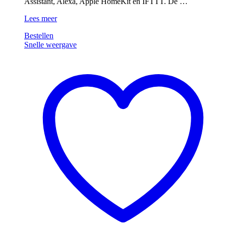
Assistant, Alexa, Apple HomeKit en IFTTT. De …
Coolblue
Lees meer
Energie
Bestellen
Bespaarpakket
Snelle weergave