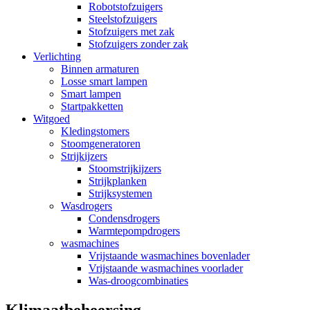
Robotstofzuigers
Steelstofzuigers
Stofzuigers met zak
Stofzuigers zonder zak
Verlichting
Binnen armaturen
Losse smart lampen
Smart lampen
Startpakketten
Witgoed
Kledingstomers
Stoomgeneratoren
Strijkijzers
Stoomstrijkijzers
Strijkplanken
Strijksystemen
Wasdrogers
Condensdrogers
Warmtepompdrogers
wasmachines
Vrijstaande wasmachines bovenlader
Vrijstaande wasmachines voorlader
Was-droogcombinaties
Klimaatbeheersing