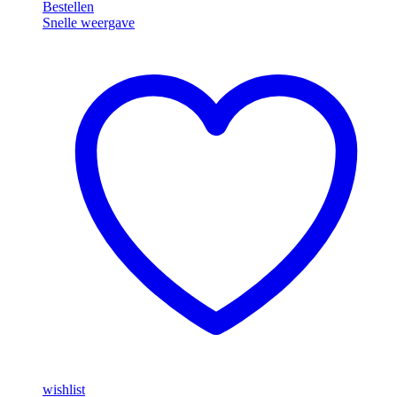
Bestellen
C1
Snelle weergave
PowerLine
Mangorood
wishlist