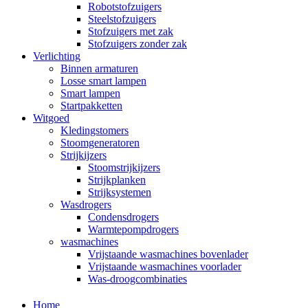
Robotstofzuigers
Steelstofzuigers
Stofzuigers met zak
Stofzuigers zonder zak
Verlichting
Binnen armaturen
Losse smart lampen
Smart lampen
Startpakketten
Witgoed
Kledingstomers
Stoomgeneratoren
Strijkijzers
Stoomstrijkijzers
Strijkplanken
Strijksystemen
Wasdrogers
Condensdrogers
Warmtepompdrogers
wasmachines
Vrijstaande wasmachines bovenlader
Vrijstaande wasmachines voorlader
Was-droogcombinaties
Home