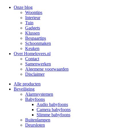
Onze blog
Woontips
Interieur
Tuin
Gadgets
Klussen
Bespaartips
Schoonmaken
Keuken
Over Homelovers.nl
Contact
Samenwerken
Algemene voorwaarden
Disclaimer
Alle producten
Beveiliging
Alarmsystemen
Babyfoons
Audio babyfoons
Camera babyfoons
Slimme babyfoons
Buitenlampen
Deursloten