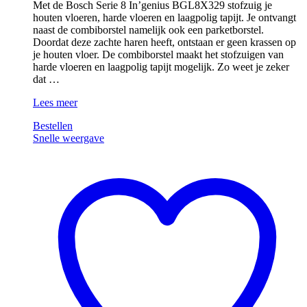
Met de Bosch Serie 8 In’genius BGL8X329 stofzuig je
houten vloeren, harde vloeren en laagpolig tapijt. Je ontvangt
naast de combiborstel namelijk ook een parketborstel.
Doordat deze zachte haren heeft, ontstaan er geen krassen op
je houten vloer. De combiborstel maakt het stofzuigen van
harde vloeren en laagpolig tapijt mogelijk. Zo weet je zeker
dat …
Bosch
Lees meer
Serie
Bestellen
8
Snelle weergave
In’genius
BGL8X329