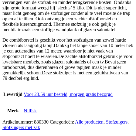
vervangen van de stofzak en minder terugkerende kosten. Ondanks
zijn grote formaat weegt hij ‘slechts’ 5 kilo. Dit is niet super licht,
maar licht genoeg om de stofzuiger zonder al te veel moeite de trap
op en af te tillen. Ook ontvang je een zachte afstofborstel en
flexibele kierenzuigmond. Hiermee stofzuig je ook gelijk je
meubilair zoals een stoffige wandplank of glazen salontafel.
De combiborstel is geschikt voor het stofzuigen van zowel harde
vloeren als laagpolig tapijt.Dankzij het lange snoer van 10 meter heb
je een actieradius van 12 meter, waardoor je niet vaak van
stopcontact hoeft te wisselen.De zachte afstofborstel gebruik je voor
kwetsbare meubels, zoals glazen salontafels of een tv.Bevat geen
turboborstel, dus dierenharen of grove tapijten maak je minder
gemakkelijk schoon.Deze stofzuiger is met een geluidsniveau van
79 decibel erg luid.
Levertijd
Voor 23.59 uur besteld, morgen gratis bezorgd
Merk
Nilfisk
Artikelnummer:
880330
Categorieën:
Alle producten
,
Stofzuigers
,
Stofzuigers met zak