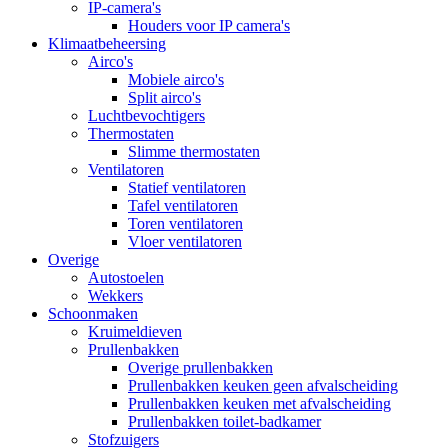
IP-camera's
Houders voor IP camera's
Klimaatbeheersing
Airco's
Mobiele airco's
Split airco's
Luchtbevochtigers
Thermostaten
Slimme thermostaten
Ventilatoren
Statief ventilatoren
Tafel ventilatoren
Toren ventilatoren
Vloer ventilatoren
Overige
Autostoelen
Wekkers
Schoonmaken
Kruimeldieven
Prullenbakken
Overige prullenbakken
Prullenbakken keuken geen afvalscheiding
Prullenbakken keuken met afvalscheiding
Prullenbakken toilet-badkamer
Stofzuigers