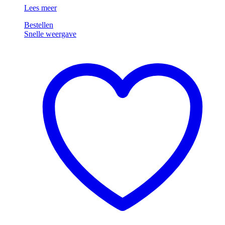
Nilfisk
Lees meer
VP930
Bestellen
Rood
Snelle weergave