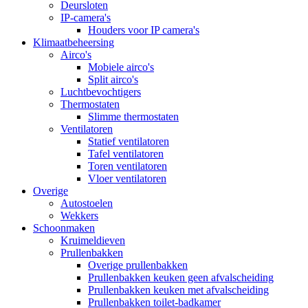
Deursloten
IP-camera's
Houders voor IP camera's
Klimaatbeheersing
Airco's
Mobiele airco's
Split airco's
Luchtbevochtigers
Thermostaten
Slimme thermostaten
Ventilatoren
Statief ventilatoren
Tafel ventilatoren
Toren ventilatoren
Vloer ventilatoren
Overige
Autostoelen
Wekkers
Schoonmaken
Kruimeldieven
Prullenbakken
Overige prullenbakken
Prullenbakken keuken geen afvalscheiding
Prullenbakken keuken met afvalscheiding
Prullenbakken toilet-badkamer