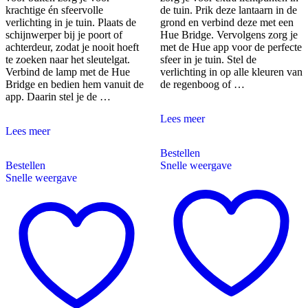
krachtige én sfeervolle
de tuin. Prik deze lantaarn in de
verlichting in je tuin. Plaats de
grond en verbind deze met een
schijnwerper bij je poort of
Hue Bridge. Vervolgens zorg je
achterdeur, zodat je nooit hoeft
met de Hue app voor de perfecte
te zoeken naar het sleutelgat.
sfeer in je tuin. Stel de
Verbind de lamp met de Hue
verlichting in op alle kleuren van
Bridge en bedien hem vanuit de
de regenboog of …
app. Daarin stel je de …
Philips
Lees meer
Philips
Hue
Lees meer
Hue
Impress
Bestellen
Discover
sokkellamp
Bestellen
Snelle weergave
schijnwerper
White
Snelle weergave
White
and
and
Color
Color
zwart
voor
laag
buiten
uitbreiding