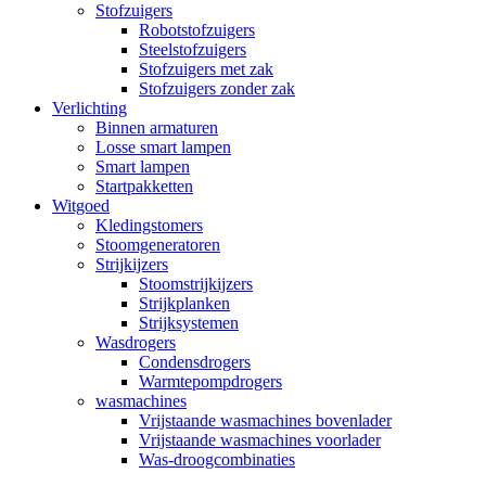
Stofzuigers
Robotstofzuigers
Steelstofzuigers
Stofzuigers met zak
Stofzuigers zonder zak
Verlichting
Binnen armaturen
Losse smart lampen
Smart lampen
Startpakketten
Witgoed
Kledingstomers
Stoomgeneratoren
Strijkijzers
Stoomstrijkijzers
Strijkplanken
Strijksystemen
Wasdrogers
Condensdrogers
Warmtepompdrogers
wasmachines
Vrijstaande wasmachines bovenlader
Vrijstaande wasmachines voorlader
Was-droogcombinaties