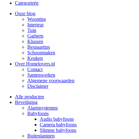
Categorieën
Onze blog
Woontips
Interieur
Tuin
Gadgets
Klussen
Bespaartips
Schoonmaken
Keuken
Over Homelovers.nl
Contact
Samenwerken
Algemene voorwaarden
Disclaimer
Alle producten
Beveiliging
Alarmsystemen
Babyfoons
Audio babyfoons
Camera babyfoons
Slimme babyfoons
Buitenlampen