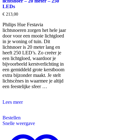
lichtsnoer – 20 meter – 250
LEDs
€
213,00
Philips Hue Festavia
lichtsnoeren zorgen het hele jaar
door voor een mooie lichtgloed
in je woning of tuin. Dit
lichtsnoer is 20 meter lang en
heeft 250 LED’s. Zo creëer je
een lichtgloed, waardoor je
bijvoorbeeld kerstverlichting in
een gemiddeld grote kerstboom
extra bijzonder maakt. Je stelt
lichtscènes in waarmee je altijd
een feestelijke sfeer …
Philips
Lees meer
Hue
Festavia
Bestellen
lichtsnoer
Snelle weergave
–
20
meter