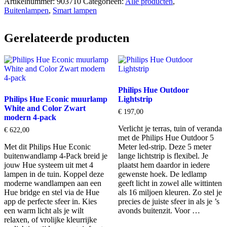
Artikelnummer:
903710
Categorieën:
Alle producten
,
Buitenlampen
,
Smart lampen
Gerelateerde producten
Philips Hue Outdoor
Philips Hue Econic muurlamp
Lightstrip
White and Color Zwart
€
197,00
modern 4-pack
Verlicht je terras, tuin of veranda
€
622,00
met de Philips Hue Outdoor 5
Met dit Philips Hue Econic
Meter led-strip. Deze 5 meter
buitenwandlamp 4-Pack breid je
lange lichtstrip is flexibel. Je
jouw Hue systeem uit met 4
plaatst hem daardor in iedere
lampen in de tuin. Koppel deze
gewenste hoek. De ledlamp
moderne wandlampen aan een
geeft licht in zowel alle wittinten
Hue bridge en stel via de Hue
als 16 miljoen kleuren. Zo stel je
app de perfecte sfeer in. Kies
precies de juiste sfeer in als je ’s
een warm licht als je wilt
avonds buitenzit. Voor …
relaxen, of vrolijke kleurrijke