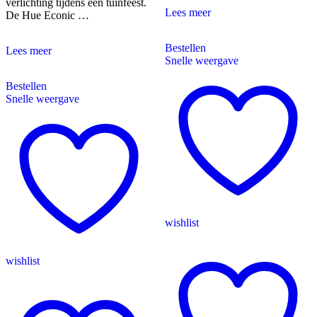
verlichting tijdens een tuinfeest.
Philips
Lees meer
De Hue Econic …
Hue
Outdoor
Bestellen
Philips
Lightstrip
Lees meer
Snelle weergave
Hue
Econic
Bestellen
muurlamp
Snelle weergave
White
and
Color
Zwart
modern
4-
pack
wishlist
wishlist