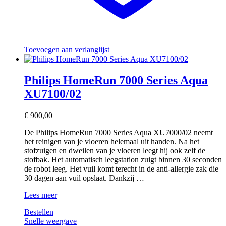
Toevoegen aan verlanglijst
Philips HomeRun 7000 Series Aqua
XU7100/02
€
900,00
De Philips HomeRun 7000 Series Aqua XU7000/02 neemt
het reinigen van je vloeren helemaal uit handen. Na het
stofzuigen en dweilen van je vloeren leegt hij ook zelf de
stofbak. Het automatisch leegstation zuigt binnen 30 seconden
de robot leeg. Het vuil komt terecht in de anti-allergie zak die
30 dagen aan vuil opslaat. Dankzij …
Philips
Lees meer
HomeRun
Bestellen
7000
Snelle weergave
Series