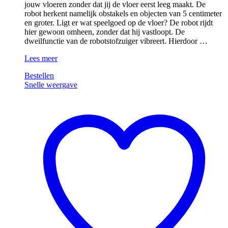
jouw vloeren zonder dat jij de vloer eerst leeg maakt. De
robot herkent namelijk obstakels en objecten van 5 centimeter
en groter. Ligt er wat speelgoed op de vloer? De robot rijdt
hier gewoon omheen, zonder dat hij vastloopt. De
dweilfunctie van de robotstofzuiger vibreert. Hierdoor …
Rowenta
Lees meer
X-
Bestellen
Plorer
Snelle weergave
Serie
220
RR9465