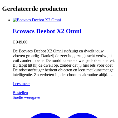
Gerelateerde producten
Ecovacs Deebot X2 Omni
€
949,00
De Ecovacs Deebot X2 Omni stofzuigt en dweilt jouw
vloeren grondig. Dankzij de zeer hoge zuigkracht verdwijnt
vuil zonder moeite. De ronddraaiende dweilpads doen de rest.
Bij tapijt tilt hij de dweil op, zonder dat jij hier iets voor doet.
De robotstofzuiger herkent objecten en leert met kunstmatige
intelligentie. Zo verbetert hij de schoonmaakroutine altijd. …
Ecovacs
Lees meer
Deebot
Bestellen
X2
Snelle weergave
Omni