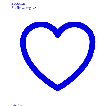
Bestellen
L11-
Snelle weergave
A
wishlist