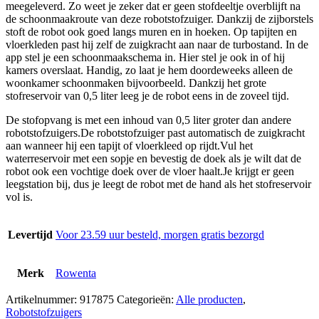
meegeleverd. Zo weet je zeker dat er geen stofdeeltje overblijft na
de schoonmaakroute van deze robotstofzuiger. Dankzij de zijborstels
stoft de robot ook goed langs muren en in hoeken. Op tapijten en
vloerkleden past hij zelf de zuigkracht aan naar de turbostand. In de
app stel je een schoonmaakschema in. Hier stel je ook in of hij
kamers overslaat. Handig, zo laat je hem doordeweeks alleen de
woonkamer schoonmaken bijvoorbeeld. Dankzij het grote
stofreservoir van 0,5 liter leeg je de robot eens in de zoveel tijd.
De stofopvang is met een inhoud van 0,5 liter groter dan andere
robotstofzuigers.De robotstofzuiger past automatisch de zuigkracht
aan wanneer hij een tapijt of vloerkleed op rijdt.Vul het
waterreservoir met een sopje en bevestig de doek als je wilt dat de
robot ook een vochtige doek over de vloer haalt.Je krijgt er geen
leegstation bij, dus je leegt de robot met de hand als het stofreservoir
vol is.
Levertijd
Voor 23.59 uur besteld, morgen gratis bezorgd
Merk
Rowenta
Artikelnummer:
917875
Categorieën:
Alle producten
,
Robotstofzuigers