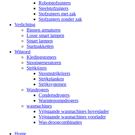
Robotstofzuigers
Steelstofzuigers
Stofzuigers met zak
Stofzuigers zonder zak
Verlichting
Binnen armaturen
Losse smart lampen
Smart lampen
Startpakketten
Witgoed
Kledingstomers
Stoomgeneratoren
Strijkijzers
Stoomstrijkijzers
Strijkplanken
Strijksystemen
Wasdrogers
Condensdrogers
Warmtepompdrogers
wasmachines
Vrijstaande wasmachines bovenlader
Vrijstaande wasmachines voorlader
Was-droogcombinaties
Home