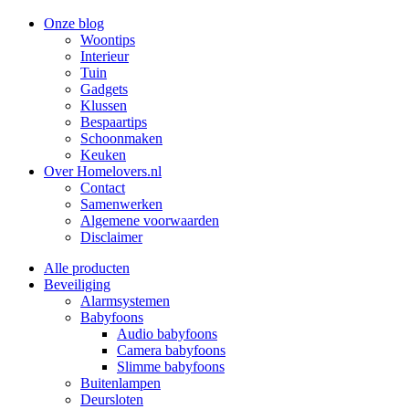
Onze blog
Woontips
Interieur
Tuin
Gadgets
Klussen
Bespaartips
Schoonmaken
Keuken
Over Homelovers.nl
Contact
Samenwerken
Algemene voorwaarden
Disclaimer
Alle producten
Beveiliging
Alarmsystemen
Babyfoons
Audio babyfoons
Camera babyfoons
Slimme babyfoons
Buitenlampen
Deursloten