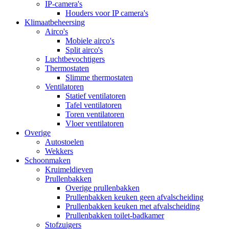
IP-camera's
Houders voor IP camera's
Klimaatbeheersing
Airco's
Mobiele airco's
Split airco's
Luchtbevochtigers
Thermostaten
Slimme thermostaten
Ventilatoren
Statief ventilatoren
Tafel ventilatoren
Toren ventilatoren
Vloer ventilatoren
Overige
Autostoelen
Wekkers
Schoonmaken
Kruimeldieven
Prullenbakken
Overige prullenbakken
Prullenbakken keuken geen afvalscheiding
Prullenbakken keuken met afvalscheiding
Prullenbakken toilet-badkamer
Stofzuigers