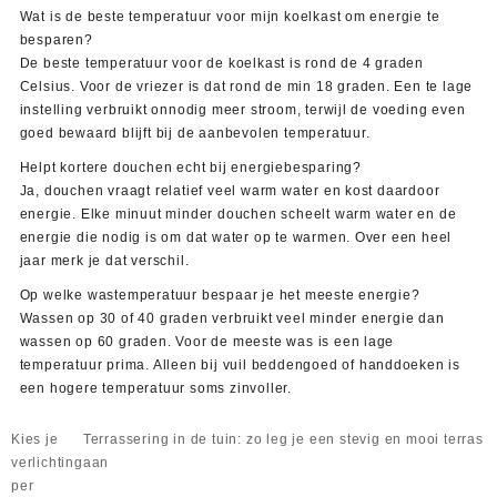
Wat is de beste temperatuur voor mijn koelkast om energie te
besparen?
De beste temperatuur voor de koelkast is rond de 4 graden
Celsius. Voor de vriezer is dat rond de min 18 graden. Een te lage
instelling verbruikt onnodig meer stroom, terwijl de voeding even
goed bewaard blijft bij de aanbevolen temperatuur.
Helpt kortere douchen echt bij energiebesparing?
Ja, douchen vraagt relatief veel warm water en kost daardoor
energie. Elke minuut minder douchen scheelt warm water en de
energie die nodig is om dat water op te warmen. Over een heel
jaar merk je dat verschil.
Op welke wastemperatuur bespaar je het meeste energie?
Wassen op 30 of 40 graden verbruikt veel minder energie dan
wassen op 60 graden. Voor de meeste was is een lage
temperatuur prima. Alleen bij vuil beddengoed of handdoeken is
een hogere temperatuur soms zinvoller.
Bericht
Kies je
Terrassering in de tuin: zo leg je een stevig en mooi terras
navigatie
verlichting
aan
per