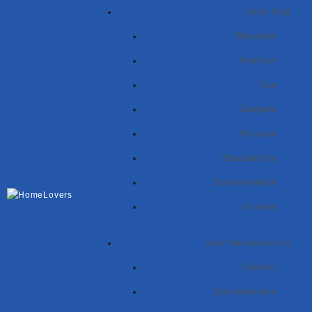
Ga
Onze blog
naar
de
Woontips
inhoud
Interieur
Tuin
Gadgets
Klussen
Bespaartips
Schoonmaken
Keuken
Over Homelovers.nl
Contact
Samenwerken