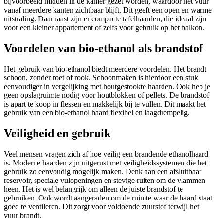
bijvoorbeeld midden in de kamer gezet worden, waardoor het vuur
vanaf meerdere kanten zichtbaar blijft. Dit geeft een open en warme
uitstraling. Daarnaast zijn er compacte tafelhaarden, die ideaal zijn
voor een kleiner appartement of zelfs voor gebruik op het balkon.
Voordelen van bio-ethanol als brandstof
Het gebruik van bio-ethanol biedt meerdere voordelen. Het brandt
schoon, zonder roet of rook. Schoonmaken is hierdoor een stuk
eenvoudiger in vergelijking met houtgestookte haarden. Ook heb je
geen opslagruimte nodig voor houtblokken of pellets. De brandstof
is apart te koop in flessen en makkelijk bij te vullen. Dit maakt het
gebruik van een bio-ethanol haard flexibel en laagdrempelig.
Veiligheid en gebruik
Veel mensen vragen zich af hoe veilig een brandende ethanolhaard
is. Moderne haarden zijn uitgerust met veiligheidssystemen die het
gebruik zo eenvoudig mogelijk maken. Denk aan een afsluitbaar
reservoir, speciale vulopeningen en stevige ruiten om de vlammen
heen. Het is wel belangrijk om alleen de juiste brandstof te
gebruiken. Ook wordt aangeraden om de ruimte waar de haard staat
goed te ventileren. Dit zorgt voor voldoende zuurstof terwijl het
vuur brandt.