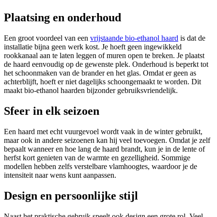
Plaatsing en onderhoud
Een groot voordeel van een
vrijstaande bio-ethanol haard
is dat de
installatie bijna geen werk kost. Je hoeft geen ingewikkeld
rookkanaal aan te laten leggen of muren open te breken. Je plaatst
de haard eenvoudig op de gewenste plek. Onderhoud is beperkt tot
het schoonmaken van de brander en het glas. Omdat er geen as
achterblijft, hoeft er niet dagelijks schoongemaakt te worden. Dit
maakt bio-ethanol haarden bijzonder gebruiksvriendelijk.
Sfeer in elk seizoen
Een haard met echt vuurgevoel wordt vaak in de winter gebruikt,
maar ook in andere seizoenen kan hij veel toevoegen. Omdat je zelf
bepaalt wanneer en hoe lang de haard brandt, kun je in de lente of
herfst kort genieten van de warmte en gezelligheid. Sommige
modellen hebben zelfs verstelbare vlamhoogtes, waardoor je de
intensiteit naar wens kunt aanpassen.
Design en persoonlijke stijl
Naast het praktische gebruik speelt ook design een grote rol. Veel