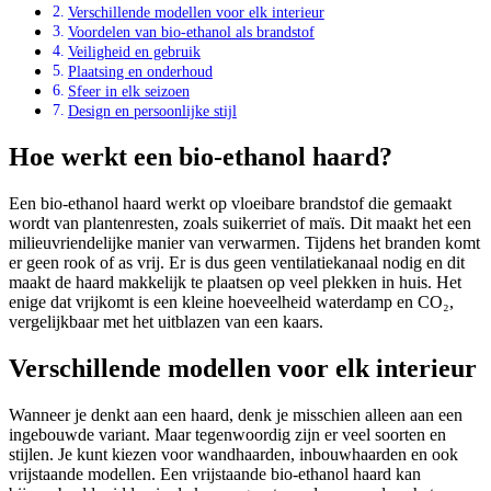
Verschillende modellen voor elk interieur
Voordelen van bio-ethanol als brandstof
Veiligheid en gebruik
Plaatsing en onderhoud
Sfeer in elk seizoen
Design en persoonlijke stijl
Hoe werkt een bio-ethanol haard?
Een bio-ethanol haard werkt op vloeibare brandstof die gemaakt
wordt van plantenresten, zoals suikerriet of maïs. Dit maakt het een
milieuvriendelijke manier van verwarmen. Tijdens het branden komt
er geen rook of as vrij. Er is dus geen ventilatiekanaal nodig en dit
maakt de haard makkelijk te plaatsen op veel plekken in huis. Het
enige dat vrijkomt is een kleine hoeveelheid waterdamp en CO₂,
vergelijkbaar met het uitblazen van een kaars.
Verschillende modellen voor elk interieur
Wanneer je denkt aan een haard, denk je misschien alleen aan een
ingebouwde variant. Maar tegenwoordig zijn er veel soorten en
stijlen. Je kunt kiezen voor wandhaarden, inbouwhaarden en ook
vrijstaande modellen. Een vrijstaande bio-ethanol haard kan