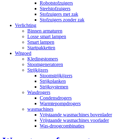
Robotstofzuigers
Steelstofzuigers
Stofzuigers met zak
Stofzuigers zonder zak
Verlichting
Binnen armaturen
Losse smart lampen
Smart lampen
Startpakketten
Witgoed
Kledingstomers
Stoomgeneratoren
Strijkijzers
Stoomstrijkijzers
Strijkplanken
Strijksystemen
Wasdrogers
Condensdrogers
Warmtepompdrogers
wasmachines
Vrijstaande wasmachines bovenlader
Vrijstaande wasmachines voorlader
Was-droogcombinaties