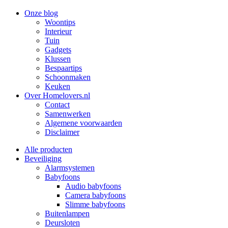
Onze blog
Woontips
Interieur
Tuin
Gadgets
Klussen
Bespaartips
Schoonmaken
Keuken
Over Homelovers.nl
Contact
Samenwerken
Algemene voorwaarden
Disclaimer
Alle producten
Beveiliging
Alarmsystemen
Babyfoons
Audio babyfoons
Camera babyfoons
Slimme babyfoons
Buitenlampen
Deursloten