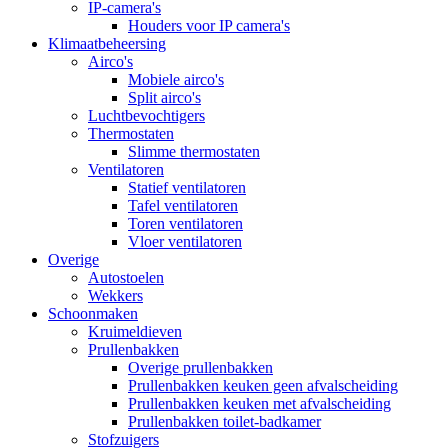
IP-camera's
Houders voor IP camera's
Klimaatbeheersing
Airco's
Mobiele airco's
Split airco's
Luchtbevochtigers
Thermostaten
Slimme thermostaten
Ventilatoren
Statief ventilatoren
Tafel ventilatoren
Toren ventilatoren
Vloer ventilatoren
Overige
Autostoelen
Wekkers
Schoonmaken
Kruimeldieven
Prullenbakken
Overige prullenbakken
Prullenbakken keuken geen afvalscheiding
Prullenbakken keuken met afvalscheiding
Prullenbakken toilet-badkamer
Stofzuigers